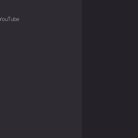
uTube