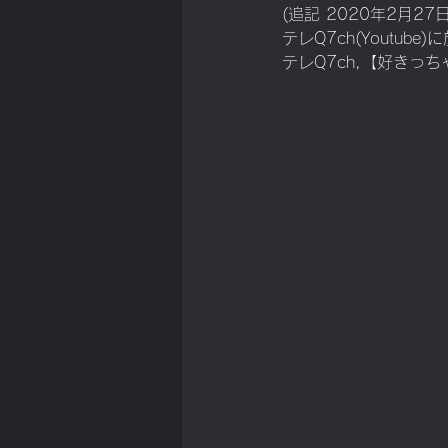
(追記 2020年2月27日
テレQ7ch(Youtub
テレQ7ch,【好きっち