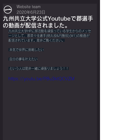
Website team
2020年6月23日
九州共立大学公式Youtubeで郡選手
の動画が配信されました。
九州共立大学HPに部活動を頑張っている学生からのメッセ
ージとして、郡菜々佳選手(砲丸投&円盤投)(M1)の動画が
配信されています。是非ご覧ください。
 本気で世界に挑戦したい
 自分の夢を叶えたい
 という人は是非一緒に頑張りましょう！！
https://youtu.be/P8u3ktQCVZM