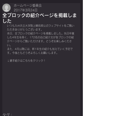
ホームページ委員会
2017年3月24日
全ブロックの紹介ページを掲載しま
した
いつも九州共立大学陸上競技部公式ウェブサイトをご覧い
ただきありがとうございます。
本日、全ブロックの紹介ページを掲載しました。先日卒業
した4年生を除く、172名の自己紹介文が各ブロックの紹
介ページからご覧いただけます。どうぞお楽しみくださ
い。
また、4月以降には、新1年生の紹介も加えていく予定で
す。今後ともどうぞよろしくお願いします。
↓選手紹介はこちらをクリック！
タグ：