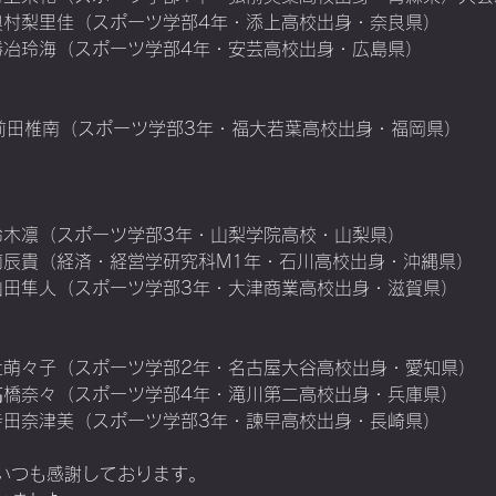
m29　奥村梨里佳（スポーツ学部4年・添上高校出身・奈良県）
m61　勝冶玲海（スポーツ学部4年・安芸高校出身・広島県）
54点　前田椎南（スポーツ学部3年・福大若葉高校出身・福岡県）
m26　鈴木凛（スポーツ学部3年・山梨学院高校・山梨県）
m85　南辰貴（経済・経営学研究科M1年・石川高校出身・沖縄県）
m74　山田隼人（スポーツ学部3年・大津商業高校出身・滋賀県）　
m49　辻萌々子（スポーツ学部2年・名古屋大谷高校出身・愛知県）
m31　髙橋奈々（スポーツ学部4年・滝川第二高校出身・兵庫県）
m88　寺田奈津美（スポーツ学部3年・諫早高校出身・長崎県）
いつも感謝しております。