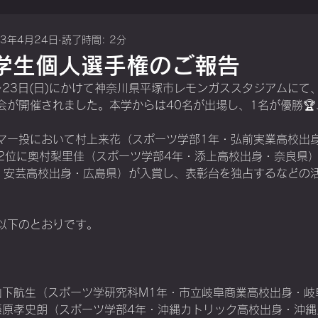
23年4月24日
読了時間: 2分
本学生個人選手権のご報告
金)〜23日(日)にかけて神奈川県平塚市レモンガススタジアムにて
会が開催されました。本学からは40名が出場し、1名が優勝🏆
マー投において村上来花（スポーツ学部1年・弘前実業高校出
2位に奥村梨里佳（スポーツ学部4年・添上高校出身・奈良県）
・安芸高校出身・広島県）が入賞し、表彰台を独占するなどの
以下のとおりです。
m85　山下航生（スポーツ学研究科M1年・市立岐阜商業高校出身・
m12　藤原孝史朗（スポーツ学部4年・沖縄カトリック高校出身・沖