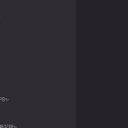
）
PB✨
会新記録✨