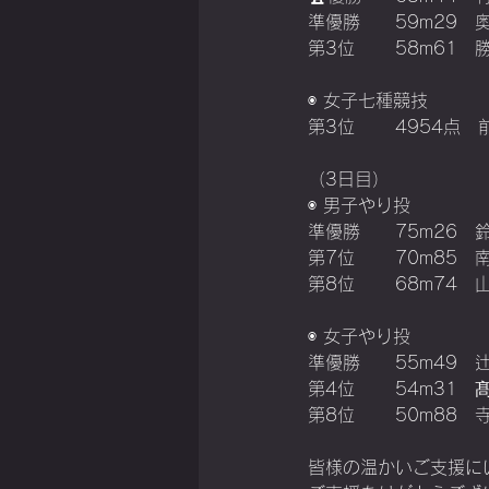
準優勝	59
第3位	58
◉ 女子七種競技
第3位	49
（3日目）
◉ 男子やり投
準優勝	75
第7位	70
第8位	68
◉ 女子やり投
準優勝	55
第4位	54
第8位	50
皆様の温かいご支援に