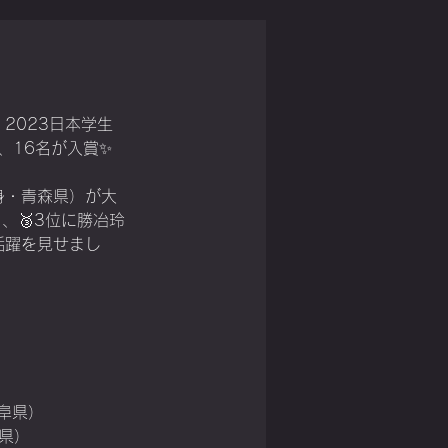
、2023日本学生
、16名が入賞✨
身・青森県）が大
、🥉3位に勝冶玲
活躍を見せまし
岐阜県）
縄県）