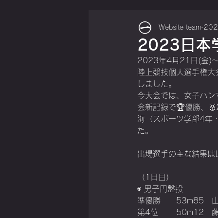
Website team
20
2023日
2023年4月21日(
陸上競技個人選手権大
しました。
今大会では、女子ハン
会新記録で🏆優勝、
海（スポーツ学部4年
た。
出場選手の主な結果は
（1日目）
◉ 男子円盤投
準優勝	53
第4位	50