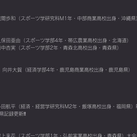
m23　城間歩和（スポーツ学研究科M1年・中部商業高校出身・沖縄県
m85　久保田亜由（スポーツ学部4年・帯広農業高校出身・北海道）
m28　田中杏実（スポーツ学部2年・青森北高校出身・青森県）
:36.65　向井大賀（経済学部4年・鹿児島商業高校出身・鹿児島県）
m49　小田航平（経済・経営学研究科M2年・飯塚高校出身・福岡県）
県記録更新‼️
3m44　村上来花（スポーツ学部1年・弘前実業高校出身・青森県）大