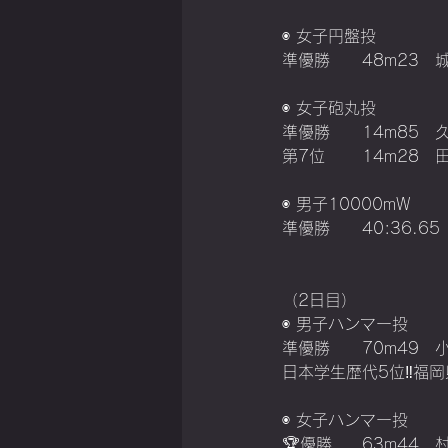
◉ 女子円盤投
準優勝	48
◉ 女子砲丸投
準優勝	14
第7位	14
◉ 男子10000mW
準優勝	40
（2日目）
◉ 男子ハンマー投
準優勝	70
日本学生歴代5位‼️福岡
◉ 女子ハンマー投
🏆優勝	6