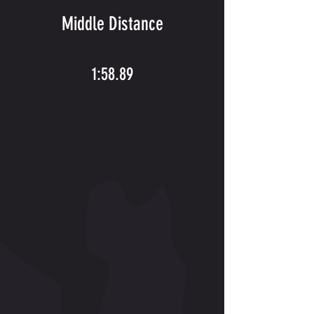
Middle Distance
1:58.89