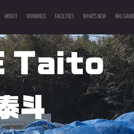
ABOUT
WINNINGS
FACILITIES
WHAT'S NEW
KKU GAM
 Taito
 泰斗