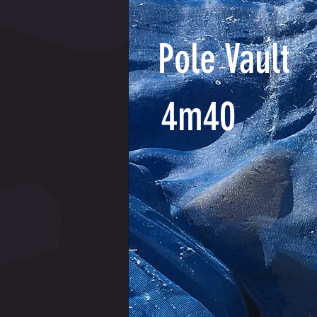
Pole Vault
4m40