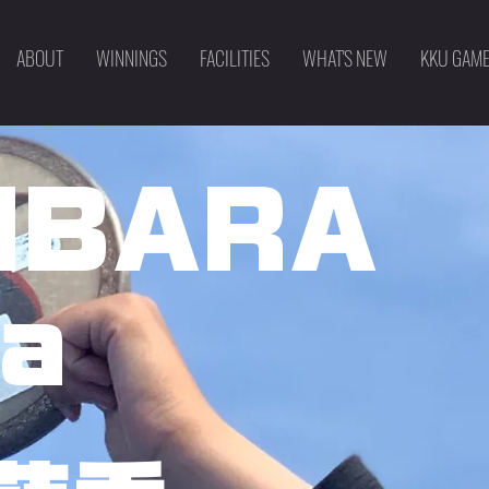
ABOUT
WINNINGS
FACILITIES
WHAT'S NEW
KKU GAM
NBARA
a