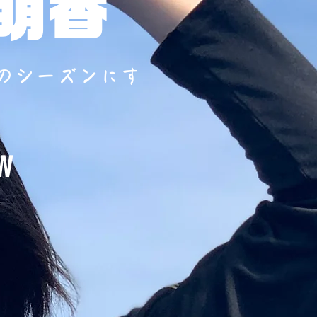
 萌香
のシーズンにす
w