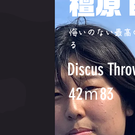
檀原
悔いのない最高
る
Discus Thro
42ｍ83