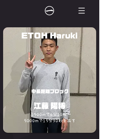
ETOH Haruki
中長距離ブロック
江藤 陽稀
1500mで4分10秒.
5000mで15分30秒を出す