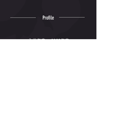
Profile
入学年度
2023年度
出身高校
豊浦
出身地
山口県
専門種目
100m,200m
Winning
© 2006-2026 Kyushu Kyoritsu
University Track and Field Club