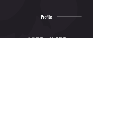
Profile
入学年度
2017年度
出身高校
熊本信愛女学院
出身地
熊本県
専門種目
1500m
Winning
© 2006-2026 Kyushu Kyoritsu
University Track and Field Club