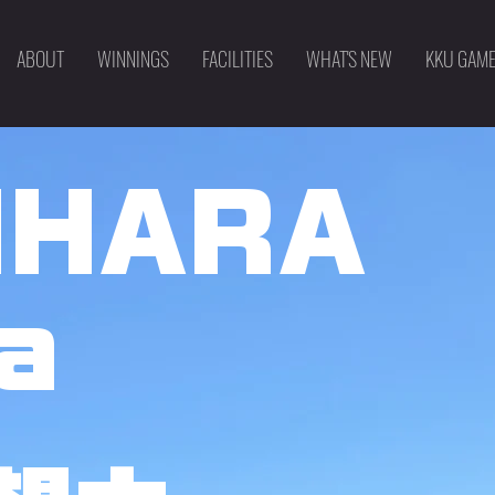
ABOUT
WINNINGS
FACILITIES
WHAT'S NEW
KKU GAM
IHARA
a