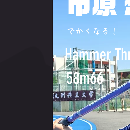
市原
でかくなる！
Hammer Th
58m66