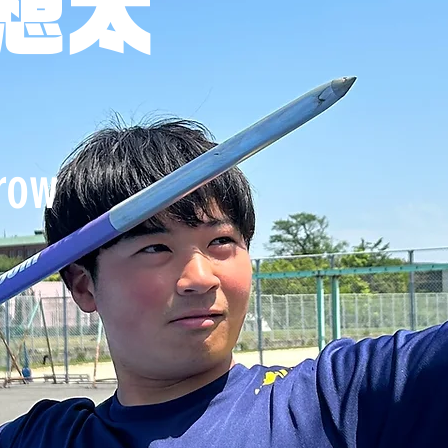
 想太
row