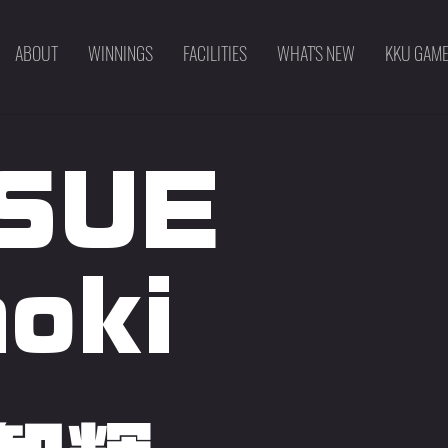
ABOUT
WINNINGS
FACILITIES
WHAT'S NEW
KKU GAM
SUE
oki