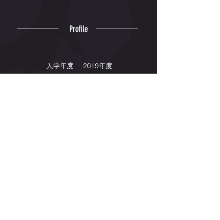
Profile
入学年度
2019年度
出身高校
熊本西
出身地
熊本県
専門種目
混成
Winning
｜2019｜
九州選手権7種競技 優勝✨
© 2006-2026 Kyushu Kyoritsu