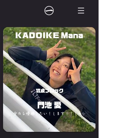
KADOIKE Mana
混成ブロック
門池 愛
全カレ優勝したい！します！！！👊✨