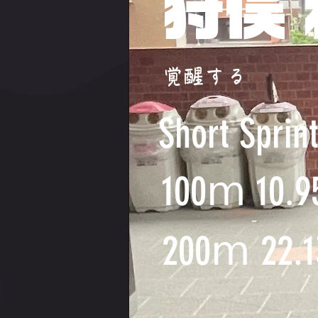
狩俣
覚醒する
Short Sprin
100ⅿ 10.9
200ⅿ 22.1