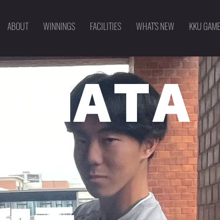
ABOUT
WINNINGS
FACILITIES
WHAT'S NEW
KKU GAM
RIMATA
uki