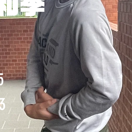
 和季
t
5
3