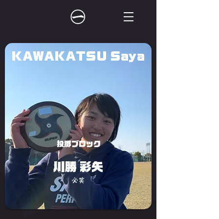
KAWAKATSU Saya
投擲ブロック
川勝 彩矢
必笑