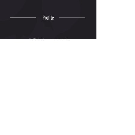
Profile
入学年度
2019年度
出身高校
乙訓
出身地
京都府
専門種目
円盤投
Winning
© 2006-2026 Kyushu Kyoritsu
University Track and Field Club