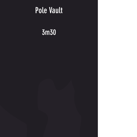
Pole Vault
3m30