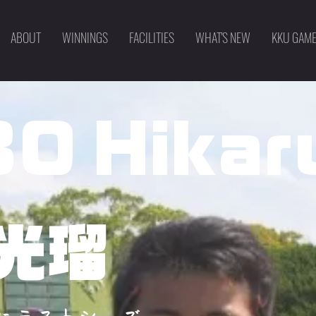
ABOUT
WINNINGS
FACILITIES
WHAT'S NEW
KKU GAM
O Hikar
 光瑠