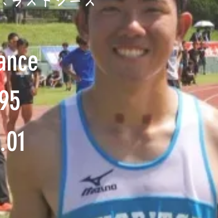
にラストシーズ
ance
95
.01