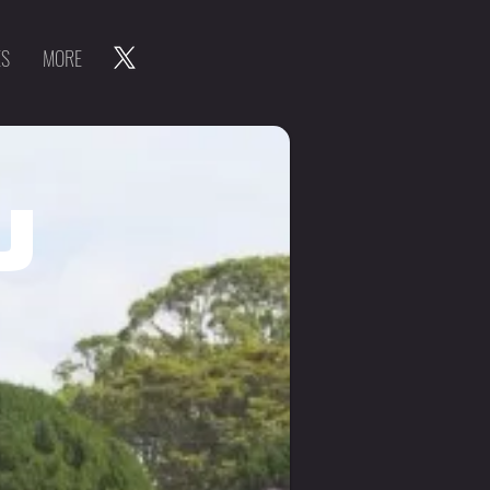
ES
MORE
u