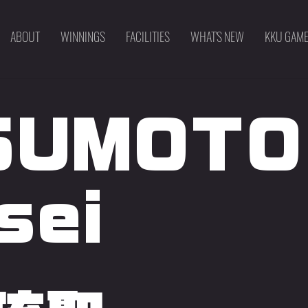
ABOUT
WINNINGS
FACILITIES
WHAT'S NEW
KKU GAM
SUMOTO
sei