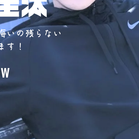
 圭汰
悔いの残らない
ます！
ow