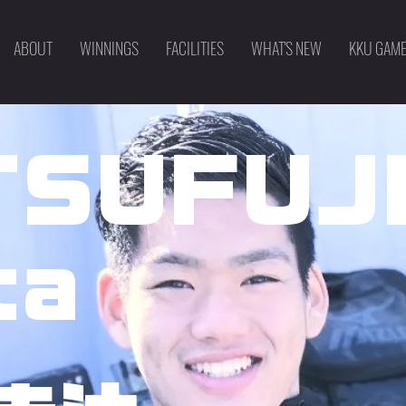
ABOUT
WINNINGS
FACILITIES
WHAT'S NEW
KKU GAM
TSUFUJ
ta