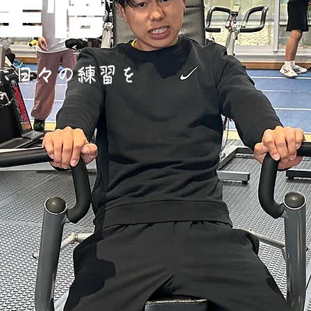
 圭悟
に日々の練習を