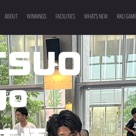
ABOUT
WINNINGS
FACILITIES
WHAT'S NEW
KKU GAM
TSUO
go