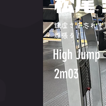
松尾
謙虚さを忘れず
頑張る！
High Jump
2m03