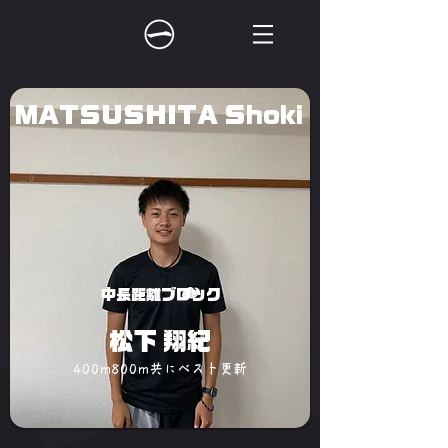
MATSUSHITA Shoki
中長距離ブロック
松下 翔紀
400m800m共にベスト更新