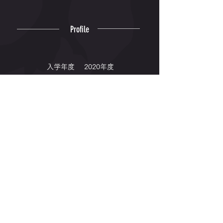
Profile
入学年度
2020年度
出身高校
壱岐商業
出身地
長崎県
専門種目
400m, 800m
Winning
｜2019｜
全国高校選抜男子600m 優勝✨
© 2006-2026 Kyushu Kyoritsu