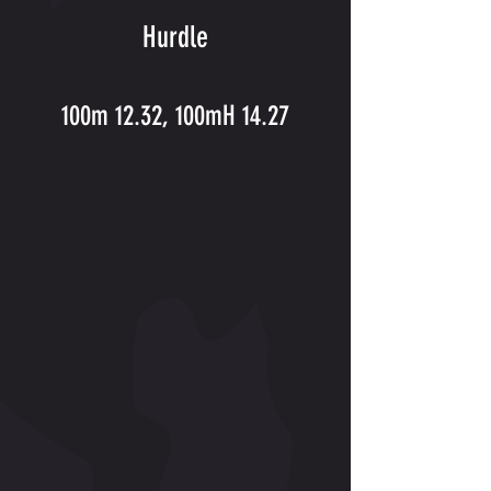
Hurdle
100m 12.32, 100mH 14.27