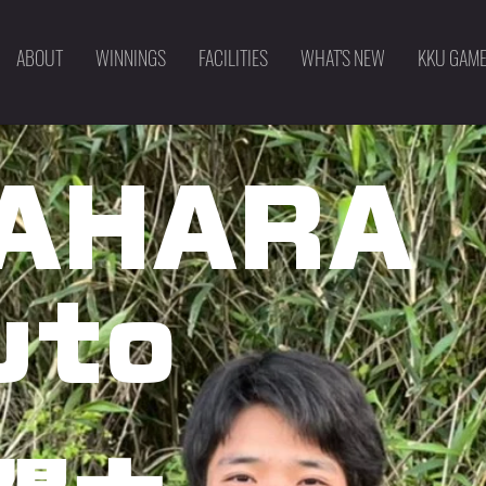
ABOUT
WINNINGS
FACILITIES
WHAT'S NEW
KKU GAM
YAHARA
uto