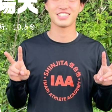
 陽大
。10.6台
3