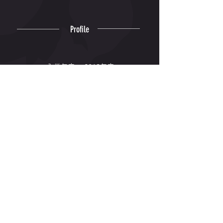
Profile
入学年度
2018年度
出身高校
宮崎商業
出身地
宮崎県
専門種目
110mH
Winning
© 2006-2026 Kyushu Kyoritsu
University Track and Field Club