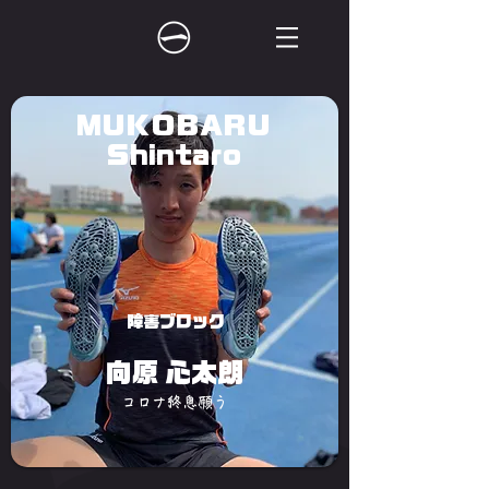
MUKOBARU
Shintaro
障害ブロック
向原 心太朗
コロナ終息願う