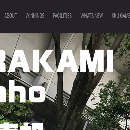
ABOUT
WINNINGS
FACILITIES
WHAT'S NEW
KKU GAM
RAKAMI
aho