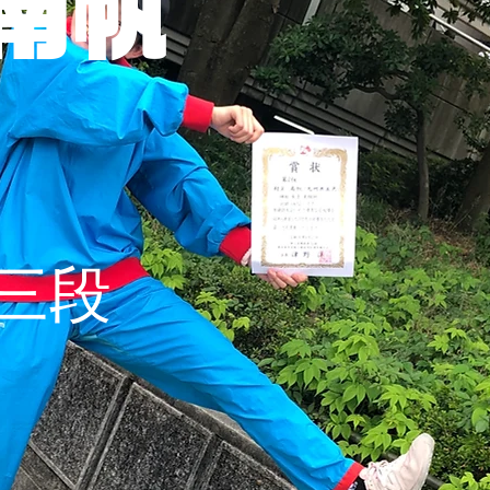
 南帆
/三段