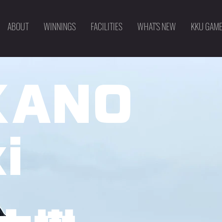
ABOUT
WINNINGS
FACILITIES
WHAT'S NEW
KKU GAM
KANO
i