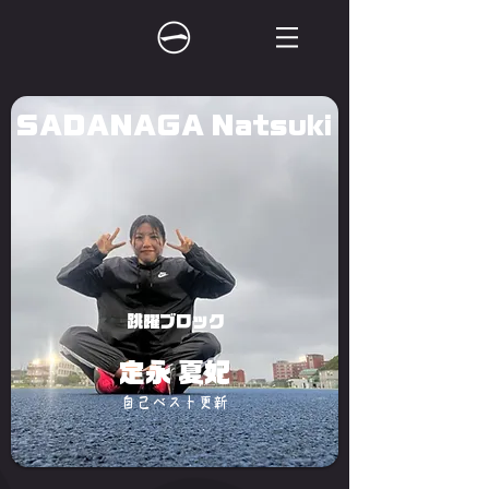
SADANAGA Natsuki
跳躍ブロック
定永 夏妃
自己ベスト更新