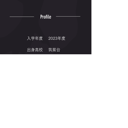
Profile
入学年度
2023年度
出身高校
筑紫台
出身地
福岡県
専門種目
400m
Winning
｜2024｜
九州地区大学体育大会 4×400mR 第1位🥇✨