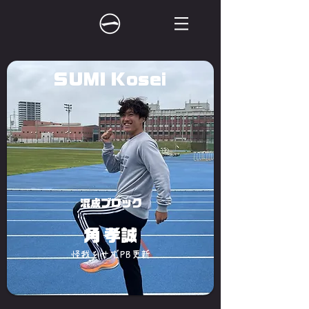
SUMI Kosei
混成ブロック
角 孝誠
怪我をせずPB更新