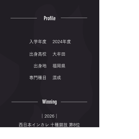
Profile
入学年度
2024年度
出身高校
大牟田
出身地
福岡県
専門種目
混成
Winning
｜2026｜
西日本インカレ 十種競技 第8位
九州インカレ 十種競技 第2位🥈