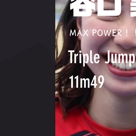
谷口
MAX POWER！
Triple Jump
11m49