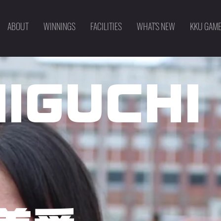
ABOUT
WINNINGS
FACILITIES
WHAT'S NEW
KKU GAM
lGUCHI