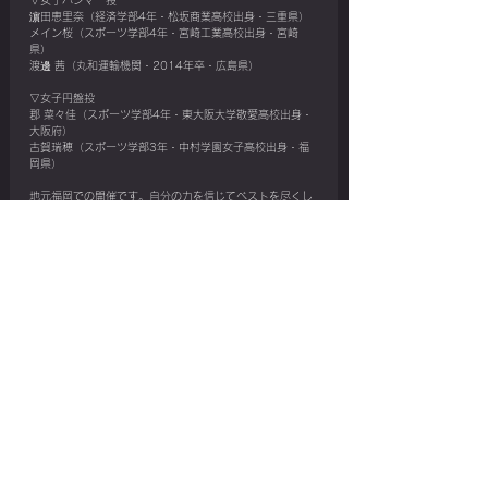
▽女子ハンマー投
濵田恵里奈（経済学部4年・松坂商業高校出身・三重県）
メイン桜（スポーツ学部4年・宮崎工業高校出身・宮崎
県）
渡邊 茜（丸和運輸機関・2014年卒・広島県）
▽女子円盤投
郡 菜々佳（スポーツ学部4年・東大阪大学敬愛高校出身・
大阪府）
古賀瑞穂（スポーツ学部3年・中村学園女子高校出身・福
岡県）
地元福岡での開催です。自分の力を信じてベストを尽くし
てきてほしいと思います。
応援よろしくお願いします！！！
#ちかっぱせなつまらんばい
#MonsterThrow
最新記事