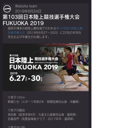
Website team
2019年6月24日
第103回日本陸上競技選手権大会
FUKUOKA 2019
福岡市博多の森陸上競技場で行われる
第103回日本陸上競
技選手権大会
（2019年6月27～30日）に22名の本学在
学生および卒業生が出場します。
▽男子100ｍ
新崎仁也（スポーツ学部2年・那覇西高校出身・沖縄県）
▽男子円盤投
飛松聡（経済学部4年・九産大九産高校出身・福岡県）
名嘉哉門（筑豊指導者クラブ・2017年卒・福岡県）
▽男子やり投