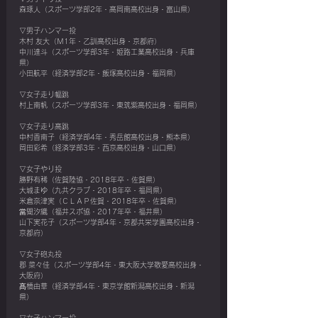
森琢人（スポーツ学部2年・高岡南高校出身・富山県）
▽男子ハンマー投
木村 友大（Ｍ1年・乙訓高校出身・京都府）
中川達斗（スポーツ学部3年・姫路工業高校出身・兵庫
県）
小田航平（経済学部2年・飯塚高校出身・福岡県）
▽女子走り幅跳
村上南帆（スポーツ学部3年・東筑紫高校出身・福岡県）
▽女子走り高跳
中村香南子（経済学部4年・秀岳館高校出身・熊本県）
岡田彩希（経済学部3年・西京高校出身・山口県）
▽女子やり投
勝野有稀（佐賀陸協・2018年卒・佐賀県）
大城まゆ（九共クラブ・2018年卒・福岡県）
米倉奈津実（ＣＬＡＰ佐賀・2018年卒・佐賀県）
當間汐織（福井スポ協・2017年卒・福井県）
山下実花子（スポーツ学部4年・京都共栄学園高校出身・
京都府）
▽女子砲丸投
郡 菜々佳（スポーツ学部4年・東大阪大学敬愛高校出身・
大阪府）
髙橋由華（経済学部4年・東京学館新潟高校出身・新潟
県）