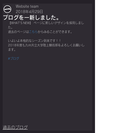
Website team
2018年4月29日
ブログを一新しました。
【WHAT'S NEW】 ページに新しいデザインを採用しまし
た。
過去のページは
こちら
からみることができます。
いよいよ本格的なシーズン到来です！！
2018年度も九州共立大学陸上競技部をよろしくお願いし
ます。
#ブログ
過去のブログ