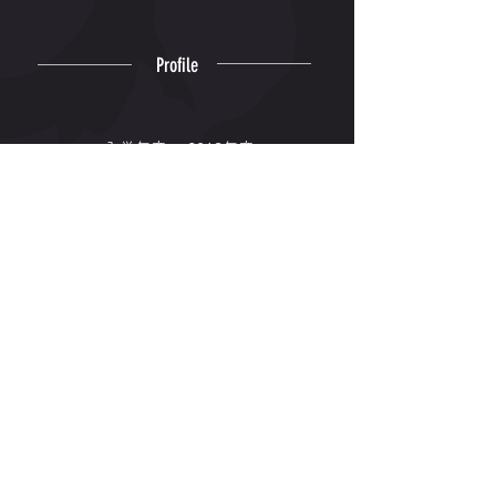
Profile
入学年度
2018年度
出身高校
北九州
出身地
福岡県
専門種目
800m, 1500m
Winning
© 2006-2026 Kyushu Kyoritsu
University Track and Field Club