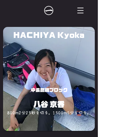
HACHIYA Kyoka
中長距離ブロック
八谷 京香
800m2分25秒を切る。1500m5分を切る。